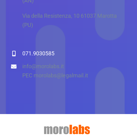
(AN)
Via della Resistenza, 10 61037 Marotta
(PU)
071.9030585
info@morolabs.it
PEC morolabs@legalmail.it