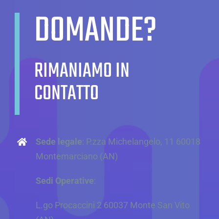
DOMANDE?
RIMANIAMO IN
CONTATTO
Sede legale
: P.zza Michelangelo, 11 60018
Montemarciano (AN)
Sedi Operative
:
L.go Procaccini 2 60037 Monte San Vito